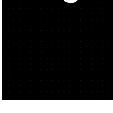
Status atual da marca:
A Pagbet passou por reestrut