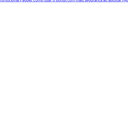
promocional Pagbet
Como usar o bônus com mais segurança ao apostar
FAQ