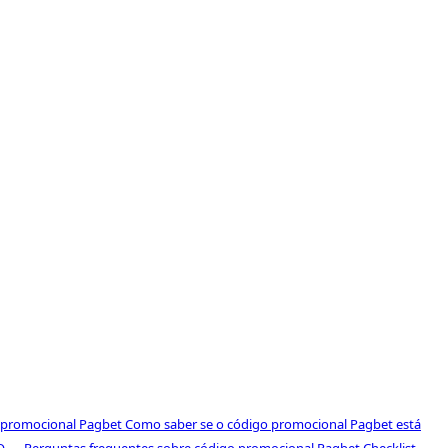
o promocional Pagbet
Como saber se o código promocional Pagbet está