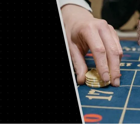
urações recentes e pode estar integrada à Betnacional. Ver