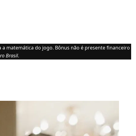
ta e aproveitar o
a a matemática do jogo. Bônus não é presente financeiro
ro Brasil
.
unciona como um gatilho digital: inserido no
específica. O objetivo deste material é
sito.