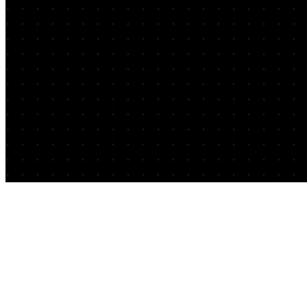
⚠️ Nota importante (atualizado em 2026):
Verifique o
status operacional da Pagbet antes de prosseguir.
Atualizações recentes de mercado indicam que a marca
pode ter sido descontinuada e integrada à plataforma
Betnacional. Caso o domínio pagbet.com redirecione
para outro site ou esteja fora do ar, as instruções abaixo
servem como referência histórica e de segurança geral