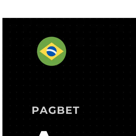
Confirme para entrar na conta e verificar o saldo.