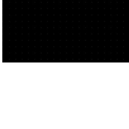
Como usar o pagbet login
app no celular
Para quem busca mobilidade, o uso do pagbet login app
exige baixar o aplicativo nos canais autorizados da
operadora e inserir nele os mesmos dados utilizados na
versão desktop. O aplicativo móvel visa reduzir o atrito e