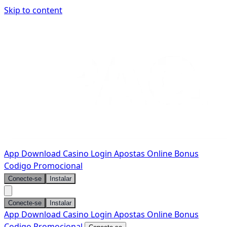
Skip to content
App Download
Casino
Login
Apostas Online
Bonus
Codigo Promocional
Conecte-se
Instalar
Conecte-se
Instalar
App Download
Casino
Login
Apostas Online
Bonus
Codigo Promocional